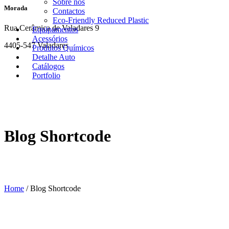
Sobre nós
Morada
Contactos
Eco-Friendly Reduced Plastic
Rua Cerâmica de Valadares 9
Equipamentos
Acessórios
4405-547 Valadares
Produtos Químicos
Detalhe Auto
Catálogos
Portfolio
Blog Shortcode
Home
/
Blog Shortcode