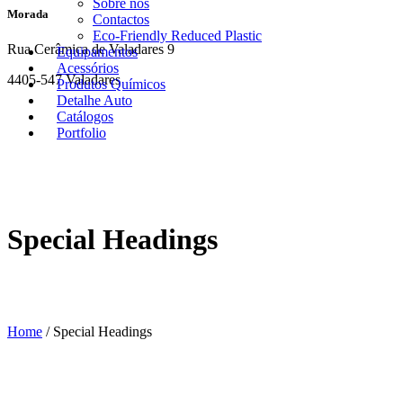
Sobre nós
Morada
Contactos
Eco-Friendly Reduced Plastic
Rua Cerâmica de Valadares 9
Equipamentos
Acessórios
4405-547 Valadares
Produtos Químicos
Detalhe Auto
Catálogos
Portfolio
Special Headings
Home
/
Special Headings